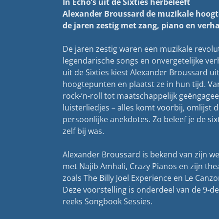
In Echo’s uit de Sixties herbeleeft
Alexander Broussard de muzikale hoog
de jaren zestig met zang, piano en verh
De jaren zestig waren een muzikale revolut
legendarische songs en onvergetelijke verh
uit de Sixties kiest Alexander Broussard uit
hoogtepunten en plaatst ze in hun tijd. V
rock-’n-roll tot maatschappelijk geëngage
luisterliedjes – alles komt voorbij, omlijst 
persoonlijke anekdotes. Zo beleef je de sixt
zelf bij was.
Alexander Broussard is bekend van zijn w
met Najib Amhali, Crazy Pianos en zijn th
zoals The Billy Joel Experience en Le Canzon
Deze voorstelling is onderdeel van de 9-de
reeks Songbook Sessies.