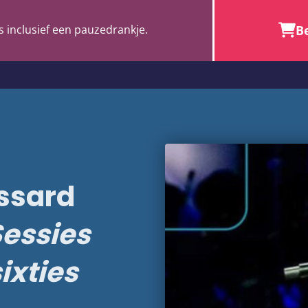
Be
s inclusief een pauzedrankje.
ssard
essies
sixties