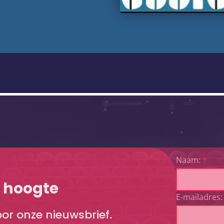
Naam:
*
e hoogte
E-mailadres:
voor onze nieuwsbrief.