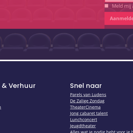
Meld mij 
Aanmeld
 & Verhuur
Snel naar
Parels van Ludens
De Zalige Zondag
n
TheaterCinema
Jong cabaret talent
Lunchconcert
Jeugdtheater
Alles wat je nodig hebt voor je