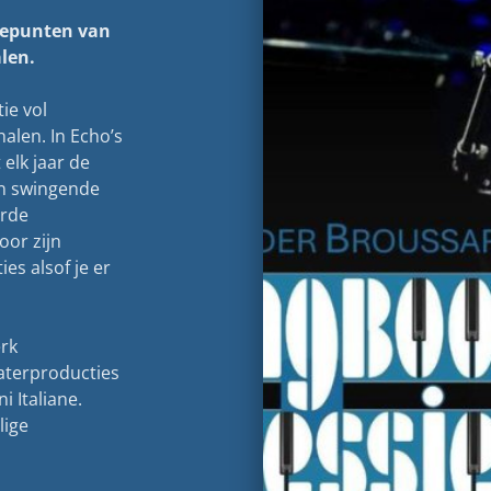
tepunten van
alen.
ie vol
alen. In Echo’s
 elk jaar de
an swingende
erde
door zijn
ies alsof je er
erk
eaterproducties
i Italiane.
lige