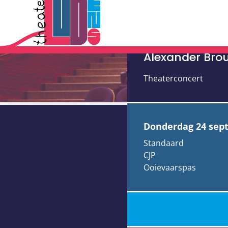
The Songbo
Echoes uit 
Alexander Bro
Theaterconcert
donderdag 24 se
Standaard
CJP
Ooievaarspas