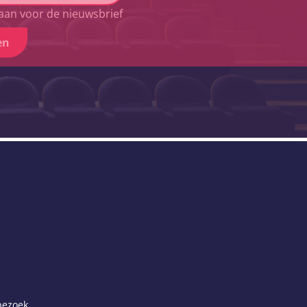
aan voor de nieuwsbrief
en
 bezoek