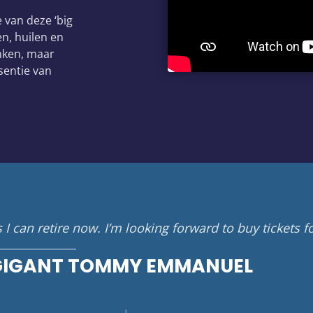
e van deze ‘big
en, huilen en
inken, maar
sentie van
 I can retire now. I’m looking forward to buy tickets fo
GIGANT TOMMY EMMANUEL