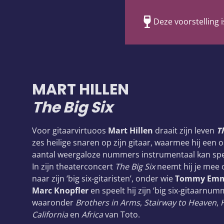
Deze voorstelling i
MART HILLEN
The Big Six
Voor gitaarvirtuoos
Mart Hillen
draait zijn leven
T
zes heilige snaren op zijn gitaar, waarmee hij een 
aantal weergaloze nummers instrumentaal kan spe
In zijn theaterconcert
The Big Six
neemt hij je mee 
naar zijn ‘big six-gitaristen’, onder wie
Tommy Em
Marc Knopfler
en speelt hij zijn ‘big six-gitaarnum
waaronder
Brothers in Arms
,
Stairway to Heaven
,
California
en
Africa
van Toto.