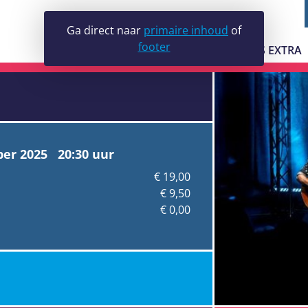
Ga direct naar
primaire inhoud
of
footer
JE BEZOEK
LUDENS EXTRA
GALERIE LUDEN
VRIJWILLIGERS
ber 2025 20:30 uur
€ 19,00
€ 9,50
€ 0,00