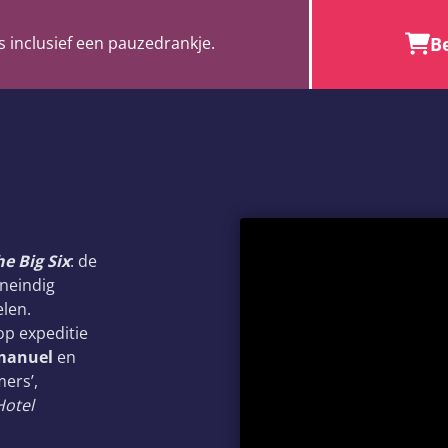
Be
s inclusief een pauzedrankje.
he Big Six
: de
oneindig
len.
op expeditie
manuel
en
mers’,
Hotel