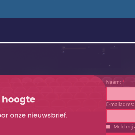
Naam:
*
e hoogte
E-mailadres:
voor onze nieuwsbrief.
Meld mij 