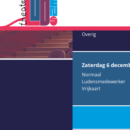
The Big Six
Mart Hillen
Overig
zaterdag 6 decem
Normaal
Ludensmedewerker
Vrijkaart