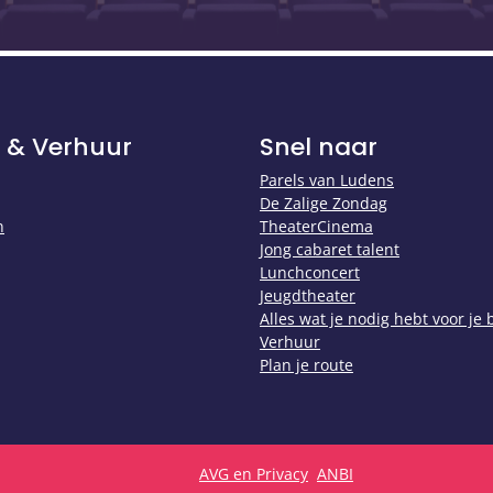
 & Verhuur
Snel naar
Parels van Ludens
De Zalige Zondag
n
TheaterCinema
Jong cabaret talent
Lunchconcert
Jeugdtheater
Alles wat je nodig hebt voor je
Verhuur
Plan je route
AVG en Privacy
ANBI