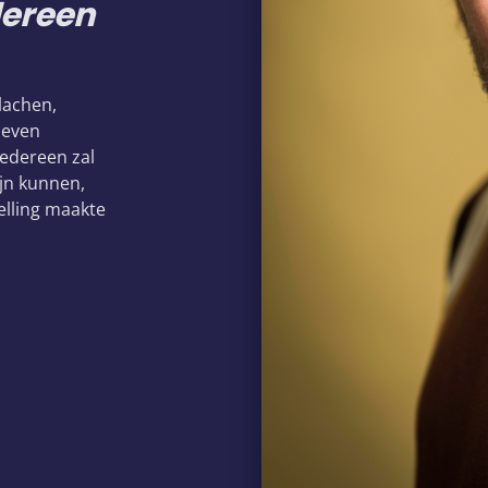
dereen
 lachen,
 even
iedereen zal
jn kunnen,
telling maakte