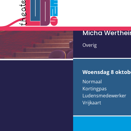
Micha Wer
iedereen (
Micha Werthe
Overig
woensdag 8 oktob
Normaal
Kortingpas
Ludensmedewerker
Vrijkaart