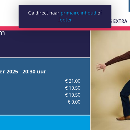
theim voor
Ga direct naar
primaire inhoud
of
footer
try-out)
JE BEZOEK
LUDENS EXTRA
im
GALERIE LUDEN
VRIJWILLIGERS
er 2025 20:30 uur
€ 21,00
€ 19,50
€ 10,50
€ 0,00