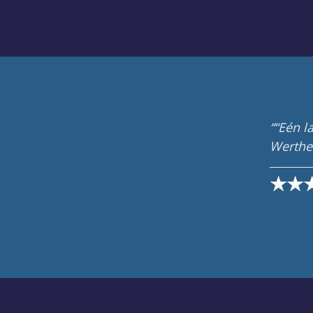
“Eén lang en pr
Wertheim zijn pu
★★★★ – 