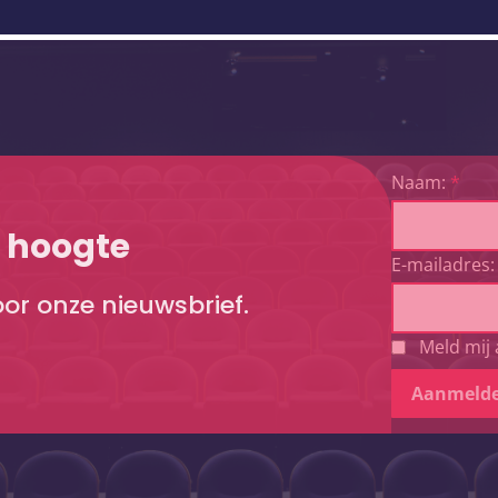
Naam:
*
e hoogte
E-mailadres:
voor onze nieuwsbrief.
Meld mij 
Aanmeld