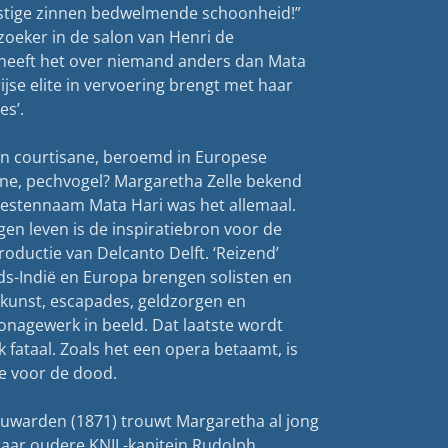
stige zinnen bedwelmende schoonheid!”
zoeker in de salon van Henri de
j heeft het over niemand anders dan Mata
rijse elite in vervoering brengt met haar
es’.
n courtisane, beroemd in Europese
nne, pechvogel? Margaretha Zelle bekend
iestennaam Mata Hari was het allemaal.
en leven is de inspiratiebron voor de
oductie van Delcanto Delft. ‘Reizend’
s-Indië en Europa brengen solisten en
kunst, escapades, geldzorgen en
nagewerk in beeld. Dat laatste wordt
jk fataal. Zoals het een opera betaamt, is
le voor de dood.
uwarden (1871) trouwt Margaretha al jong
 jaar oudere KNIL-kapitein Rudolph