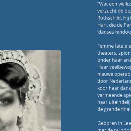
“Wat een wellu
verzucht de be
Rothschild. Hi
Hari, die de Pa
‘danses hindou
Femme fatale e
theaters, spio
onder haar art
Haar veelbewog
nieuwe operapr
door Nederland
koor haar dans
vermeende spio
haar uiteindeli
de grande fina
Geboren in Lee
met de twintig