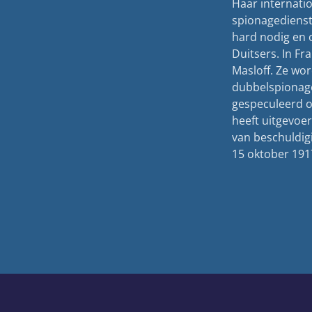
Haar internatio
spionagedienst
hard nodig en
Duitsers. In F
Masloff. Ze wor
dubbelspionage.
gespeculeerd of
heeft uitgevoe
van beschuldig
15 oktober 191