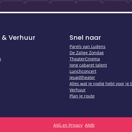
 & Verhuur
Snel naar
Parels van Ludens
De Zalige Zondag
n
TheaterCinema
Jong cabaret talent
Lunchconcert
Jeugdtheater
Alles wat je nodig hebt voor je
Verhuur
Plan je route
AVG en Privacy
ANBI