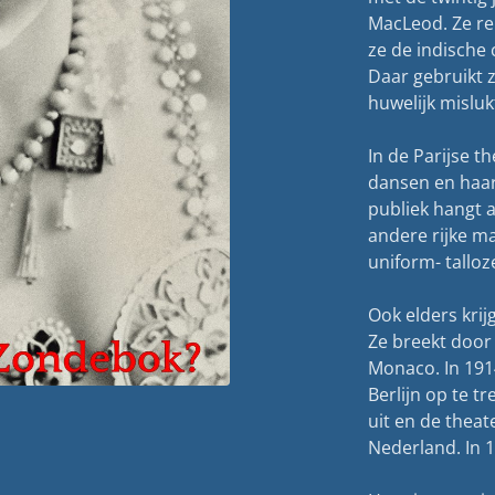
MacLeod. Ze re
ze de indische 
Daar gebruikt 
huwelijk misluk
In de Parijse t
dansen en haar 
publiek hangt 
andere rijke m
uniform- talloze
Ook elders krij
Ze breekt door 
Monaco. In 1914
Berlijn op te 
uit en de theat
Nederland. In 1