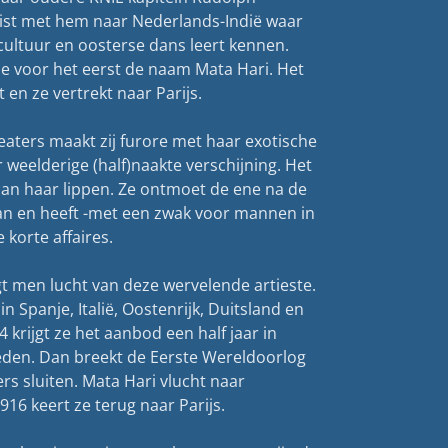
ist met hem naar Nederlands-Indië waar
cultuur en oosterse dans leert kennen.
ze voor het eerst de naam Mata Hari. Het
t en ze vertrekt naar Parijs.
heaters maakt zij furore met haar exotische
weelderige (half)naakte verschijning. Het
aan haar lippen. Ze ontmoet de ene na de
an en heeft -met een zwak voor mannen in
 korte affaires.
gt men lucht van deze wervelende artieste.
in Spanje, Italië, Oostenrijk, Duitsland en
 krijgt ze het aanbod een half jaar in
treden. Dan breekt de Eerste Wereldoorlog
ers sluiten. Mata Hari vlucht naar
916 keert ze terug naar Parijs.