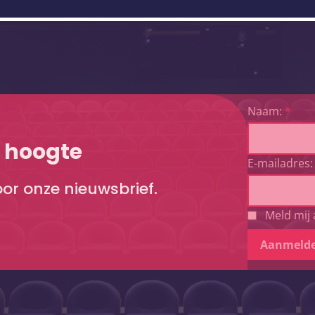
Naam:
*
e hoogte
E-mailadres:
voor onze nieuwsbrief.
Meld mij 
Aanmeld