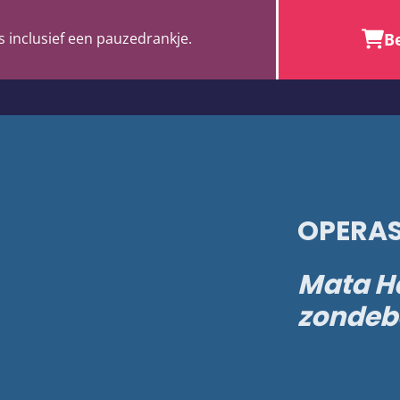
Be
s inclusief een pauzedrankje.
OPERAS
Mata Ha
zondeb