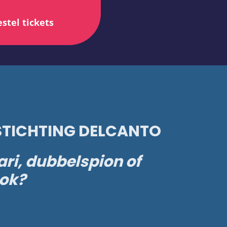
stel tickets
TICHTING DELCANTO
ri, dubbelspion of
ok?