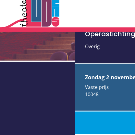
Mata Hari;
zondebok
Operastichtin
Overig
zondag 2 novembe
Vaste prijs
10048