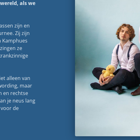
wereld, als we
assen zijn en
nee. Zij zijn
an Kamphues
zingen ze
krankzinnige
et alleen van
wording, maar
n en rechtse
an je neus lang
l voor de