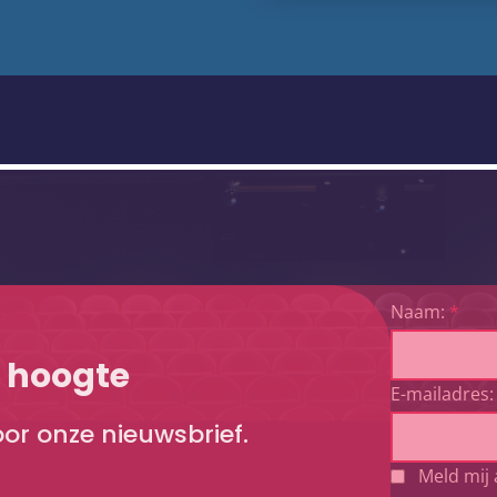
Naam:
*
e hoogte
E-mailadres:
voor onze nieuwsbrief.
Meld mij 