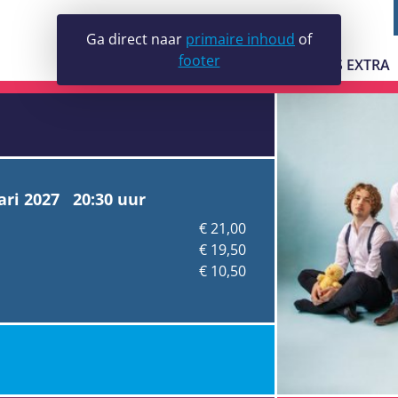
Volwassen
Ga direct naar
primaire inhoud
of
footer
s
JE BEZOEK
LUDENS EXTRA
GALERIE LUDEN
VRIJWILLIGERS
ari 2027 20:30 uur
€ 21,00
€ 19,50
€ 10,50