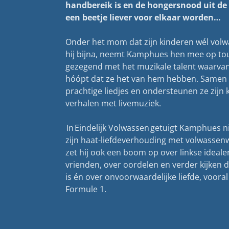
handbereik is en de hongersnood uit de 
een beetje liever voor elkaar worden…
Onder het mom dat zijn kinderen wél volw
hij bijna, neemt Kamphues hen mee op tour
gezegend met het muzikale talent waarv
hóópt dat ze het van hem hebben. Samen 
prachtige liedjes en ondersteunen ze zijn 
verhalen met livemuziek.
In Eindelijk Volwassen getuigt Kamphues ni
zijn haat-liefdeverhouding met volwassen
zet hij ook een boom op over linkse ideale
vrienden, over oordelen en verder kijken d
is én over onvoorwaardelijke liefde, voora
Formule 1.