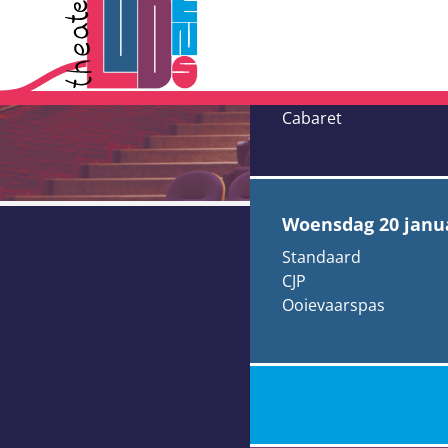
Eindelijk 
Rob Kamphue
Cabaret
woensdag 20 janu
Standaard
CJP
Ooievaarspas